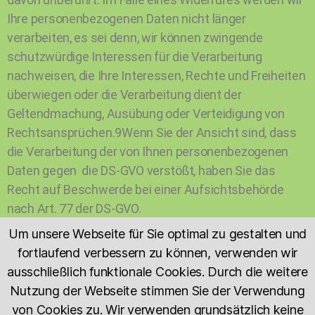
Ihre personenbezogenen Daten nicht länger
verarbeiten, es sei denn, wir können zwingende
schutzwürdige Interessen für die Verarbeitung
nachweisen, die Ihre Interessen, Rechte und Freiheiten
überwiegen oder die Verarbeitung dient der
Geltendmachung, Ausübung oder Verteidigung von
Rechtsansprüchen.9Wenn Sie der Ansicht sind, dass
die Verarbeitung der von Ihnen personenbezogenen
Daten gegen die DS-GVO verstößt, haben Sie das
Recht auf Beschwerde bei einer Aufsichtsbehörde
nach Art. 77 der DS-GVO.
Um unsere Webseite für Sie optimal zu gestalten und
Bitte wenden Sie sich bezüglich Ihrer
fortlaufend verbessern zu können, verwenden wir
Datenschutzrechte unmittelbar an Cordula Gahlen
ausschließlich funktionale Cookies. Durch die weitere
unter den oben genannten Kontaktmöglichkeiten.
Nutzung der Webseite stimmen Sie der Verwendung
von Cookies zu. Wir verwenden grundsätzlich keine
8. Änderung unserer Datenschutzbestimmungen