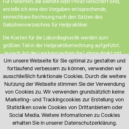
Für Patienten, die Beihilfe oder Privat versichert sind,
erstelle ich eine den Vorgaben entsprechende,
einreichbare Rechnung nach den Sätzen des
Gebührenverzeichnis für Heilpraktiker.
Die Kosten für die Labordiagnostik werden zum
größten Teil in der Heilpraktikerrechnung aufgeführt.
Je nach Art der Leistung rechen die Labore direkt mit
Um unsere Webseite für Sie optimal zu gestalten und
Ihnen ab.
fortlaufend verbessern zu können, verwenden wir
Die Höhe der hier anfallenden Kosten richtet sich nach
ausschließlich funktionale Cookies. Durch die weitere
den Laborparametern, die untersucht werden. Darüber
Nutzung der Webseite stimmen Sie der Verwendung
kläre ich Sie während des Erstgesprächs auf.
von Cookies zu. Wir verwenden grundsätzlich keine
Marketing- und Trackingcookies zur Erstellung von
Statistiken sowie Cookies von Drittanbietern oder
Social Media. Weitere Informationen zu Cookies
erhalten Sie in unserer Datenschutzerklärung.