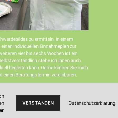
hwerdebildes zu ermitteln. In einem
 einen individuellen Einnahmeplan zur
eiteren vier bis sechs Wochen ist ein
 Selbstverständlich stehe ich Ihnen auch
duell begleiten kann. Gerne können Sie
mich
d einen Beratungstermin vereinbaren.
on
en
VERSTANDEN
Datenschutzerklärung
er