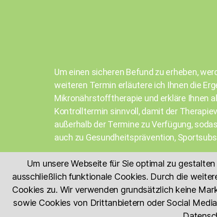
Um einen sicheren Befund zu erheben, werd
weiteren Termin erläutere ich Ihnen die Er
Mikronährstofftherapie und erkläre Ihnen 
Kontrolltermin sinnvoll, damit der Therapie
außerhalb der Termine zu Verfügung, sodass
auch zu Gesundheitsprävention, Sportsubs
Um unsere Webseite für Sie optimal zu gestalten
ausschließlich funktionale Cookies. Durch die weit
Cookies zu. Wir verwenden grundsätzlich keine Marke
sowie Cookies von Drittanbietern oder Social Media.
Datensch