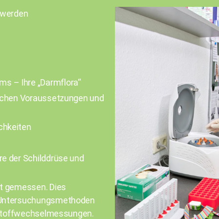
 werden
s – Ihre „Darmflora“
tischen Voraussetzungen und
chkeiten
re der Schilddrüse und
lt gemessen. Dies
r Untersuchungsmethoden
ie Stoffwechselmessungen.