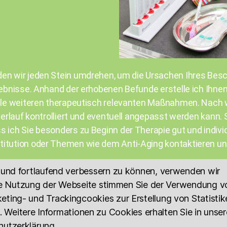
en wir jeden Stein umdrehen, um die Ursachen Ihres Besc
gebnisse. Anhand der erhobenen Befunde erstelle ich Ihnen
alle weiteren therapeutisch relevanten Maßnahmen. Nach w
verlauf kontrolliert und eventuell angepasst werden kann.
 ich Sie besonders zu Beginn der Therapie gut und indivi
titution oder Themen wie dem Anti-Aging kontaktieren un
 und fortlaufend verbessern zu können, verwenden wir
ere Nutzung der Webseite stimmen Sie der Verwendung v
ting- und Trackingcookies zur Erstellung von Statistik
 Weitere Informationen zu Cookies erhalten Sie in unser
utzerklärung.